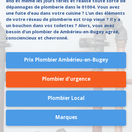
end et même les jours fériés et réalise toute sorte de
dépannages de plomberie dans le 01004. Vous avez
une fuite d’eau dans votre cuisine ? L’un des éléments
de votre réseau de plomberie est trop vieux ? Il y a
un bouchon dans vos toilettes ? Alors, vous avez
besoin d’un plombier de Ambérieu-en-Bugey agréé,
consciencieux et chevronné.
Prix Plombier Ambérieu-en-Bugey
Plombier d'urgence
Plombier Local
Marques