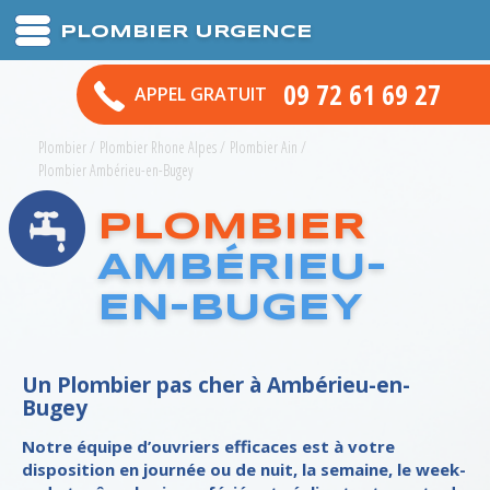
PLOMBIER URGENCE
09 72 61 69 27
APPEL GRATUIT
Plombier
/
Plombier Rhone Alpes
/
Plombier Ain
/
Plombier Ambérieu-en-Bugey
PLOMBIER
AMBÉRIEU-
EN-BUGEY
Un Plombier pas cher à Ambérieu-en-
Bugey
Notre équipe d’ouvriers efficaces est à votre
disposition en journée ou de nuit, la semaine, le week-