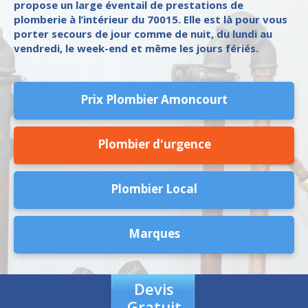
propose un large éventail de prestations de
plomberie à l’intérieur du 70015. Elle est là pour vous
porter secours de jour comme de nuit, du lundi au
vendredi, le week-end et même les jours fériés.
Prix Plombier Amoncourt
Plombier d'urgence
Plombier Local
Marques
Devis
Gratuit