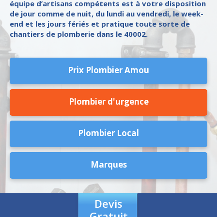
équipe d’artisans compétents est à votre disposition
de jour comme de nuit, du lundi au vendredi, le week-
end et les jours fériés et pratique toute sorte de
chantiers de plomberie dans le 40002.
Prix Plombier Amou
Plombier d'urgence
Plombier Local
Marques
Devis
Gratuit