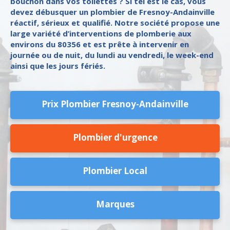
bouchon dans vos toilettes ? Si tel est le cas, vous
devez débusquer un plombier de Fresnoy-Andainville
réactif, sérieux et qualifié. Notre société propose une
large variété d’interventions de plomberie aux
environs du 80356 et est prête à intervenir en
journée ou de nuit, du lundi au vendredi, le week-end
ainsi que les jours fériés.
Prix Plombier Fresnoy-Andainville
Plombier d'urgence
Plombier Local
Marques