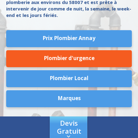
plomberie aux environs du 58007 et est prête à
intervenir de jour comme de nuit, la semaine, le week-
end et les jours fériés.
Prix Plombier Annay
Plombier d'urgence
Plombier Local
Marques
Devis
Gratuit