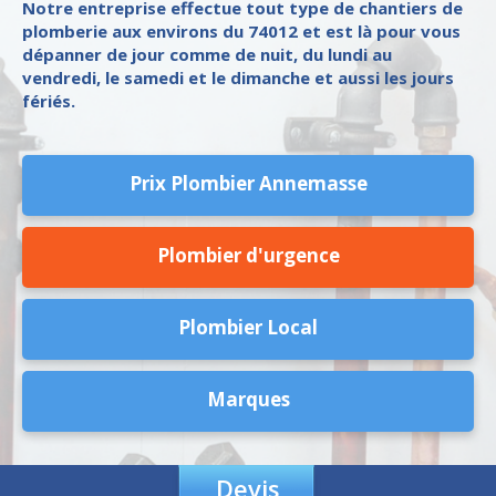
Notre entreprise effectue tout type de chantiers de
plomberie aux environs du 74012 et est là pour vous
dépanner de jour comme de nuit, du lundi au
vendredi, le samedi et le dimanche et aussi les jours
fériés.
Prix Plombier Annemasse
Plombier d'urgence
Plombier Local
Marques
Devis