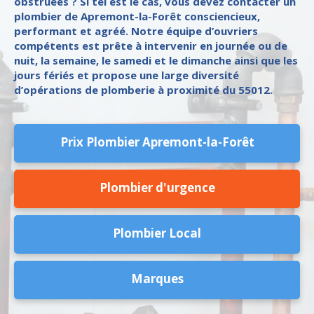
obstruées ? Si tel est le cas, vous devez contacter un
plombier de Apremont-la-Forêt consciencieux,
performant et agréé. Notre équipe d’ouvriers
compétents est prête à intervenir en journée ou de
nuit, la semaine, le samedi et le dimanche ainsi que les
jours fériés et propose une large diversité
d’opérations de plomberie à proximité du 55012.
Prix Plombier Apremont-la-Forêt
Plombier d'urgence
Plombier Local
Marques