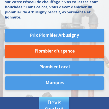
sur votre réseau de chauffage ? Vos toilettes sont
bouchées ? Dans ce cas, vous devez dénicher un
plombier de Arbusigny réactif, expérimenté et
honnête.
Prix Plombier Arbusigny
Plombier d'urgence
Plombier Local
Marques
Devis
Gratuit